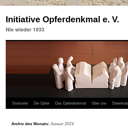
Initiative Opferdenkmal e. V.
Nie wieder 1933
Zum
Startseite
Die Opfer
Das Opferdenkmal
Über uns
Downloa
Inhalt
Januar 2024
Archiv des Monats:
springen