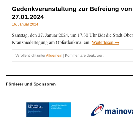
Gedenkveranstaltung zur Befreiung von
27.01.2024
16. Januar 2024
Samstag, den 27. Januar 2024, um 17.30 Uhr lädt die Stadt Ober
Kranzniederlegung am Opferdenkmal ein.
Weiterlesen
→
für
Veröffentlicht unter
Allgemein
|
Kommentare deaktiviert
Gedenkveranstalt
zur
Befreiung
von
Auschwitz
Förderer und Sponsoren
–
27.01.2024