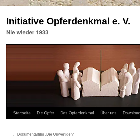
Initiative Opferdenkmal e. V.
Nie wieder 1933
Zum
Startseite
Die Opfer
Das Opferdenkmal
Über uns
Downloa
Inhalt
←
Dokumentarfilm „Die Unwertigen“
springen