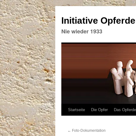
Initiative Opferd
Nie wieder 1933
Zum
Startseite
Die Opfer
Das Opferd
Inhalt
←
Foto-Dokumentation
springen