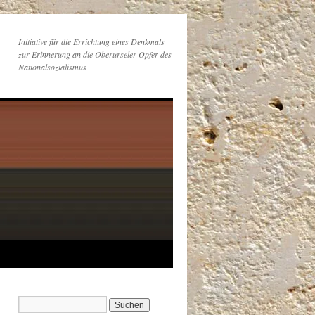
Initiative für die Errichtung eines Denkmals
zur Erinnerung an die Oberurseler Opfer des
Nationalsozialismus