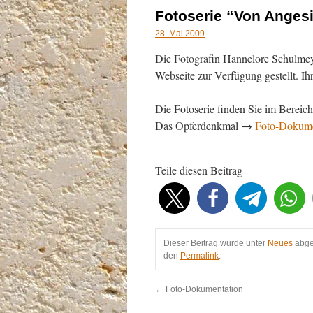
Fotoserie “Von Angesi
28. Mai 2009
Die Fotografin Hannelore Schulmeye
Webseite zur Verfügung gestellt. I
Die Fotoserie finden Sie im Bereich
Das Opferdenkmal →
Foto-Dokume
Teile diesen Beitrag
Dieser Beitrag wurde unter
Neues
abge
den
Permalink
.
←
Foto-Dokumentation