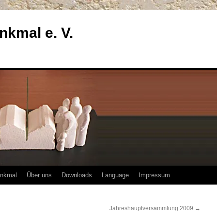
enkmal e. V.
enkmal
Über uns
Downloads
Language
Impressum
Jahreshauptversammlung 2009
→