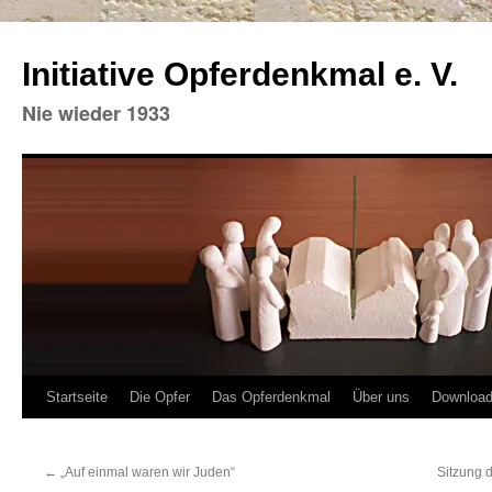
Initiative Opferdenkmal e. V.
Nie wieder 1933
Zum
Startseite
Die Opfer
Das Opferdenkmal
Über uns
Downloa
Inhalt
←
„Auf einmal waren wir Juden“
Sitzung 
springen