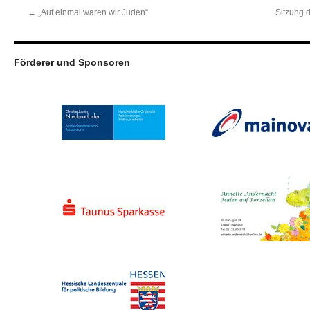
←
„Auf einmal waren wir Juden“
Sitzung 
Förderer und Sponsoren