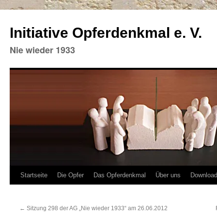
Initiative Opferdenkmal e. V.
Nie wieder 1933
Zum
Startseite
Die Opfer
Das Opferdenkmal
Über uns
Downloa
Inhalt
←
Sitzung 298 der AG „Nie wieder 1933“ am 26.06.2012
springen