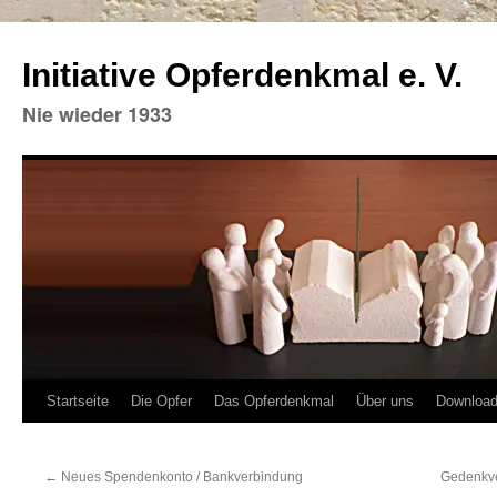
Initiative Opferdenkmal e. V.
Nie wieder 1933
Zum
Startseite
Die Opfer
Das Opferdenkmal
Über uns
Downloa
Inhalt
←
Neues Spendenkonto / Bankverbindung
Gedenkve
springen