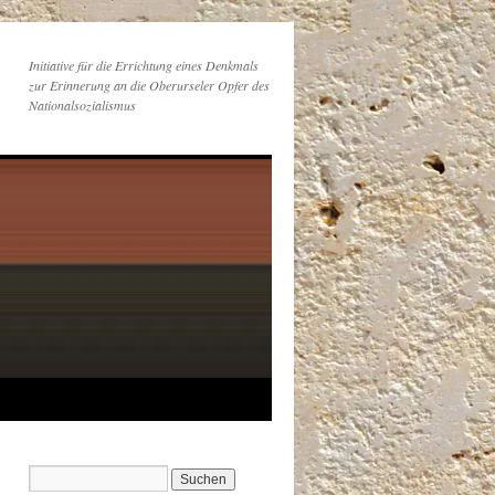
Initiative für die Errichtung eines Denkmals
zur Erinnerung an die Oberurseler Opfer des
Nationalsozialismus