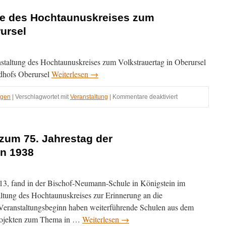
und
mit
de des Hochtaunuskreises zum
Jo
rursel
Van
Nelsen
staltung des Hochtaunuskreises zum Volkstrauertag in Oberursel
edhofs Oberursel
Weiterlesen
→
für
ngen
|
Verschlagwortet mit
Veranstaltung
|
Kommentare deaktiviert
Zentrale
Gedenkstunde
des
Hochtaunuskreis
zum 75. Jahrestag der
zum
n 1938
Volkstrauertag
in
Oberursel
3, fand in der Bischof-Neumann-Schule in Königstein im
ltung des Hochtaunuskreises zur Erinnerung an die
Veranstaltungsbeginn haben weiterführende Schulen aus dem
Projekten zum Thema in …
Weiterlesen
→