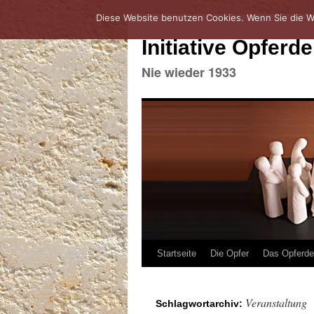
Diese Website benutzen Cookies. Wenn Sie die W
Initiative Opferd
Nie wieder 1933
Zum
Startseite
Die Opfer
Das Opferd
Inhalt
Veranstaltung
Schlagwortarchiv:
springen