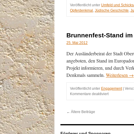
Veröffentlicht unter
Umfeld und Schicks
Opferdenkmal
,
Jüdische Geschichte
,
J
Brunnenfest-Stand im
25. Mai 2012
Der Ausländerbeirat der Stadt Oberu
angeboten, den Stand im Europadorf 
Projekt informieren, und durch Ver
Denkmals sammeln.
Weiterlesen
→
Veröffentlicht unter
Engagement
|
Versc
für
Kommentare deaktiviert
Brunnenfest-
Stand
im
←
Ältere Beiträge
„Europadorf“
Förderer und Sponsoren