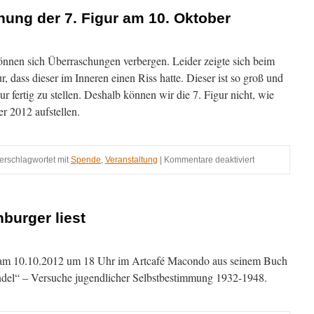
hung der 7. Figur am 10. Oktober
können sich Überraschungen verbergen. Leider zeigte sich beim
ur, dass dieser im Inneren einen Riss hatte. Dieser ist so groß und
gur fertig zu stellen. Deshalb können wir die 7. Figur nicht, wie
r 2012 aufstellen.
für
erschlagwortet mit
Spende
,
Veranstaltung
|
Kommentare deaktiviert
Absage
für
die
Einweihung
burger liest
der
7.
Figur
t am 10.10.2012 um 18 Uhr im Artcafé Macondo aus seinem Buch
am
10.
ndel“ – Versuche jugendlicher Selbstbestimmung 1932-1948.
Oktober