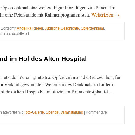
m Opferdenkmal eine weitere Figur hinzufügen zu können. Im
Uhr eine Feierstunde mit Rahmenprogramm statt.
Weiterlesen
→
wortet mit
Angelika Rieber
,
Jüdische Geschichte
,
Opferdenkmal
,
für
ntare deaktiviert
Hinzufügen
der
siebten
Figur
nd im Hof des Alten Hospital
utzt der Verein „Initiative Opferdenkmal“ die Gelegenheit, für
m Verkaufsgewinn den Weiterbau des Denkmals zu fördern.
f des Alten Hospitals. Im offiziellen Brunnenfestplan ist …
hlagwortet mit
Foto-Galerie
,
Spende
,
Veranstaltung
|
Kommentare