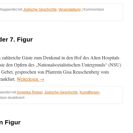
hlagwortet mit
Jüdische Geschichte
,
Veranstaltung
|
Kommentare
er 7. Figur
n zahlreiche Gäste zum Denkmal in den Hof des Alten Hospitals
e den Opfern des „Nationalsozialistischen Untergrunds“ (NSU)
 Gebet, gesprochen von Pfarrerin Gisa Reuschenberg vom
rankfurt.
Weiterlesen
→
wortet mit
Angelika Rieber
,
Jüdische Geschichte
,
Kunstfliesen
,
für
re deaktiviert
Feier
zur
Einweihung
der
n Figur
7.
Figur