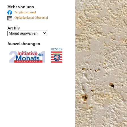
Mehr von uns ...
@opferdenkmal
Opferdenkmal Oberursel
Archiv
Archiv
Auszeichnungen
mus
ung