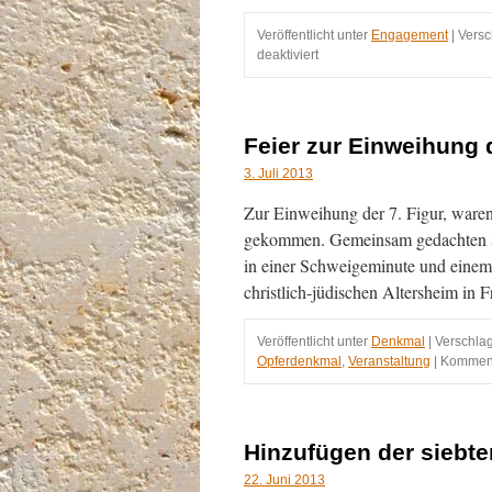
Veröffentlicht unter
Engagement
|
Versc
für
deaktiviert
Gedenkveranstaltung
zum
75.
Jahrestag
Feier zur Einweihung d
der
Novemberpogrome
3. Juli 2013
von
Zur Einweihung der 7. Figur, ware
1938
gekommen. Gemeinsam gedachten si
in einer Schweigeminute und einem
christlich-jüdischen Altersheim in F
Veröffentlicht unter
Denkmal
|
Verschlag
Opferdenkmal
,
Veranstaltung
|
Kommenta
Hinzufügen der siebte
22. Juni 2013