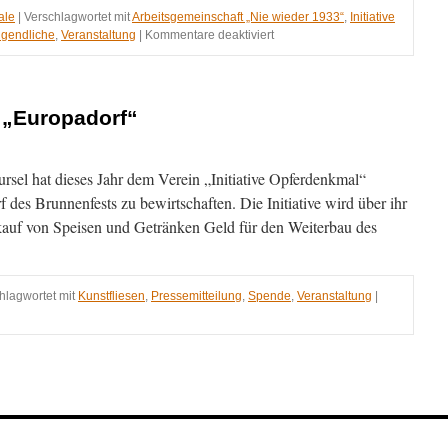
ale
|
Verschlagwortet mit
Arbeitsgemeinschaft „Nie wieder 1933“
,
Initiative
für
ugendliche
,
Veranstaltung
|
Kommentare deaktiviert
Herbert
(Berry)
Westenburger
liest
 „Europadorf“
rsel hat dieses Jahr dem Verein „Initiative Opferdenkmal“
des Brunnenfests zu bewirtschaften. Die Initiative wird über ihr
kauf von Speisen und Getränken Geld für den Weiterbau des
hlagwortet mit
Kunstfliesen
,
Pressemitteilung
,
Spende
,
Veranstaltung
|