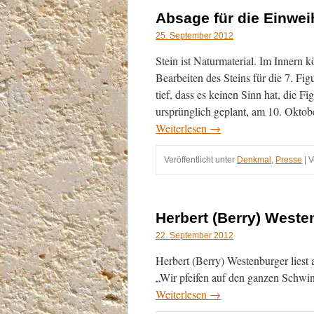
im
Absage für die Einwei
Hof
des
25. September 2012
Alten
Stein ist Naturmaterial. Im Innern 
Hospital
Bearbeiten des Steins für die 7. Fig
tief, dass es keinen Sinn hat, die Fi
ursprünglich geplant, am 10. Oktobe
Weiterlesen
→
Veröffentlicht unter
Denkmal
,
Presse
|
V
Herbert (Berry) Westen
22. September 2012
Herbert (Berry) Westenburger lies
„Wir pfeifen auf den ganzen Schwi
Weiterlesen
→