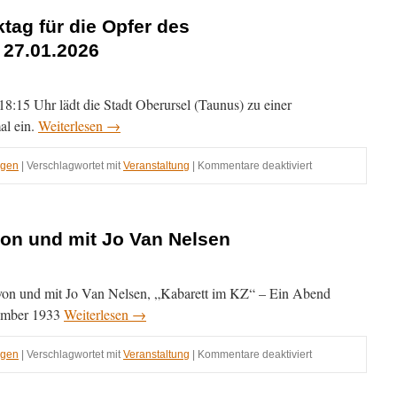
tag für die Opfer des
 27.01.2026
8:15 Uhr lädt die Stadt Oberursel (Taunus) zu einer
al ein.
Weiterlesen
→
für
ngen
|
Verschlagwortet mit
Veranstaltung
|
Kommentare deaktiviert
Internationaler
Gedenktag
für
die
n und mit Jo Van Nelsen
Opfer
des
Nationalsozialis
n und mit Jo Van Nelsen, „Kabarett im KZ“ – Ein Abend
–
27.01.2026
vember 1933
Weiterlesen
→
für
ngen
|
Verschlagwortet mit
Veranstaltung
|
Kommentare deaktiviert
Grammophonles
von