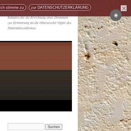
Ich stimme zu
zur DATENSCHUTZERKLÄRUNG
☀️
Initiative für die Errichtung eines Denkmals
zur Erinnerung an die Oberurseler Opfer des
Nationalsozialismus