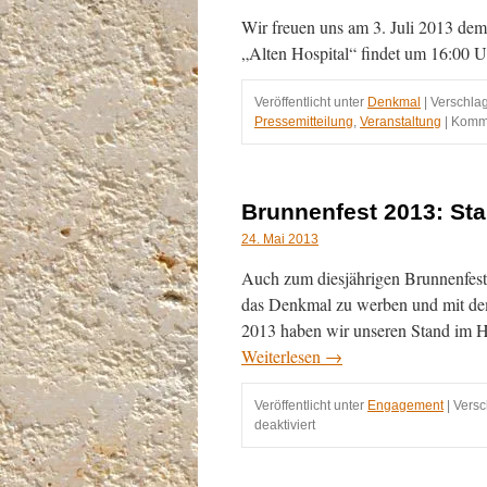
Wir freuen uns am 3. Juli 2013 de
„Alten Hospital“ findet um 16:00 
Veröffentlicht unter
Denkmal
|
Verschlag
Pressemitteilung
,
Veranstaltung
|
Komme
Brunnenfest 2013: Sta
24. Mai 2013
Auch zum diesjährigen Brunnenfest n
das Denkmal zu werben und mit de
2013 haben wir unseren Stand im Ho
Weiterlesen
→
Veröffentlicht unter
Engagement
|
Versc
für
deaktiviert
Brunnenfest
2013:
Stand