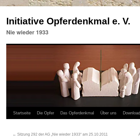
Initiative Opferdenkmal e. V.
Nie wieder 1933
Zum
Startseite
Die Opfer
Das Opferdenkmal
Über uns
Downloa
Inhalt
←
Sitzung 292 der AG „Nie wieder 1933“ am 25.10.2011
springen