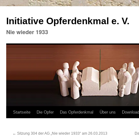
Initiative Opferdenkmal e. V.
Nie wieder 1933
Zum
Startseite
Die Opfer
Das Opferdenkmal
Über uns
Downloa
Inhalt
←
Sitzung 304 der AG „Nie wieder 1933“ am 26.03.2013
Da
springen