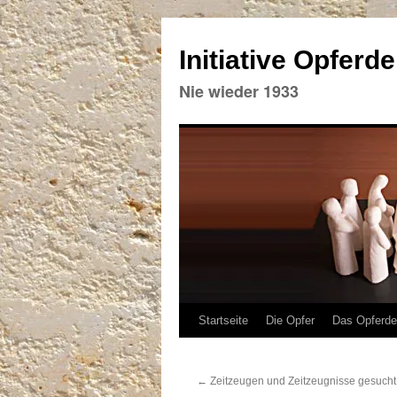
Initiative Opferd
Nie wieder 1933
Zum
Startseite
Die Opfer
Das Opferd
Inhalt
←
Zeitzeugen und Zeitzeugnisse gesucht
springen