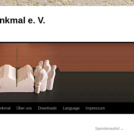
enkmal e. V.
enkmal
Über uns
Downloads
Language
Impressum
Spendenaufruf
→