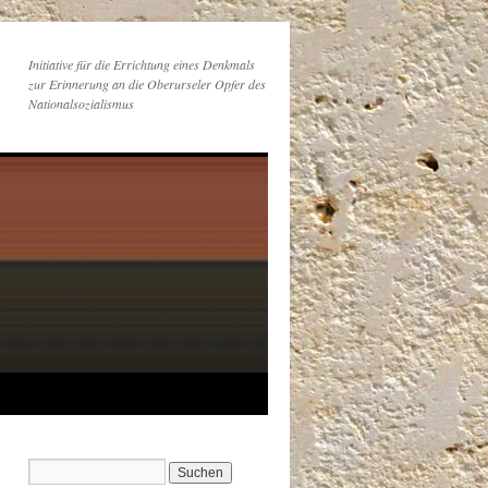
Initiative für die Errichtung eines Denkmals
zur Erinnerung an die Oberurseler Opfer des
Nationalsozialismus