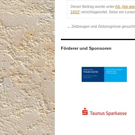
Dieser Beitrag wurde unter
AG „Nie wie
1933“
verschlagwortet. Setze ein Lese
←
Zeitzeugen und Zeitzeugnisse gesucht
Förderer und Sponsoren