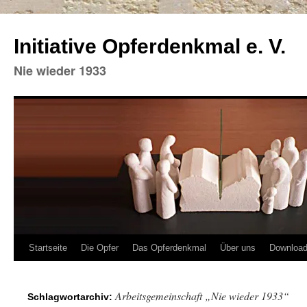
Initiative Opferdenkmal e. V.
Nie wieder 1933
Zum
Startseite
Die Opfer
Das Opferdenkmal
Über uns
Downloa
Inhalt
Arbeitsgemeinschaft „Nie wieder 1933“
Schlagwortarchiv:
springen