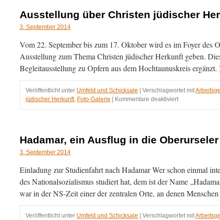
Ausstellung über Christen jüdischer Her
3. September 2014
Vom 22. September bis zum 17. Oktober wird es im Foyer des O
Ausstellung zum Thema Christen jüdischer Herkunft geben. Die
Begleitausstellung zu Opfern aus dem Hochtaunuskreis ergänzt.
Veröffentlicht unter
Umfeld und Schicksale
|
Verschlagwortet mit
Arbeitsg
für
jüdischer Herkunft
,
Foto-Galerie
|
Kommentare deaktiviert
Ausstellung
über
Christen
jüdischer
Hadamar, ein Ausflug in die Oberursele
Herkunft
3. September 2014
Einladung zur Studienfahrt nach Hadamar Wer schon einmal inten
des Nationalsozialismus studiert hat, dem ist der Name „Hadama
war in der NS-Zeit einer der zentralen Orte, an denen Mensch
Veröffentlicht unter
Umfeld und Schicksale
|
Verschlagwortet mit
Arbeitsg