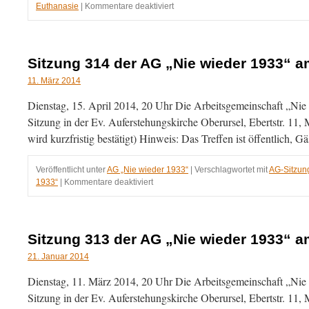
für
Euthanasie
|
Kommentare deaktiviert
Hadamar,
ein
Ausflug
in
Sitzung 314 der AG „Nie wieder 1933“ a
die
Oberurseler
11. März 2014
Geschichte
Dienstag, 15. April 2014, 20 Uhr Die Arbeitsgemeinschaft „Nie w
Sitzung in der Ev. Auferstehungskirche Oberursel, Ebertstr. 11,
wird kurzfristig bestätigt) Hinweis: Das Treffen ist öffentlich, 
Veröffentlicht unter
AG „Nie wieder 1933“
|
Verschlagwortet mit
AG-Sitzun
für
1933“
|
Kommentare deaktiviert
Sitzung
314
der
AG
Sitzung 313 der AG „Nie wieder 1933“ a
„Nie
wieder
21. Januar 2014
1933“
Dienstag, 11. März 2014, 20 Uhr Die Arbeitsgemeinschaft „Nie wi
am
15.04.2014
Sitzung in der Ev. Auferstehungskirche Oberursel, Ebertstr. 11,