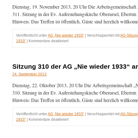
1933“
Dienstag, 19. November 2013, 20 Uhr Die Arbeitsgemeinschaft „N
am
21.01.2014
311. Sitzung in der Ev. Auferstehungskirche Oberursel, Ebertstr
Hinweis: Das Treffen ist öffentlich, Gäste sind herzlich willko
Veröffentlicht unter
AG „Nie wieder 1933“
|
Verschlagwortet mit
AG-Sitzun
für
1933“
|
Kommentare deaktiviert
Sitzung
311
der
AG
Sitzung 310 der AG „Nie wieder 1933“ a
„Nie
wieder
24. September 2013
1933“
Dienstag, 22. Oktober 2013, 20 Uhr Die Arbeitsgemeinschaft „Nie
am
19.11.2013
310. Sitzung in der Ev. Auferstehungskirche Oberursel, Ebertstr
Hinweis: Das Treffen ist öffentlich, Gäste sind herzlich willko
Veröffentlicht unter
AG „Nie wieder 1933“
|
Verschlagwortet mit
AG-Sitzun
für
1933“
|
Kommentare deaktiviert
Sitzung
310
der