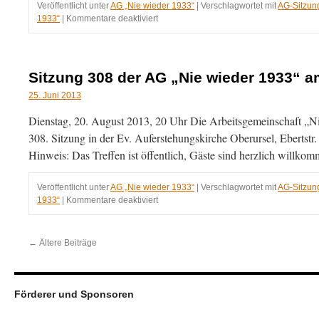
Veröffentlicht unter
AG „Nie wieder 1933“
|
Verschlagwortet mit
AG-Sitzun
für
1933“
|
Kommentare deaktiviert
Sitzung
309
der
AG
Sitzung 308 der AG „Nie wieder 1933“ a
„Nie
wieder
25. Juni 2013
1933“
Dienstag, 20. August 2013, 20 Uhr Die Arbeitsgemeinschaft „Nie 
am
24.09.2013
308. Sitzung in der Ev. Auferstehungskirche Oberursel, Ebertstr
Hinweis: Das Treffen ist öffentlich, Gäste sind herzlich willko
Veröffentlicht unter
AG „Nie wieder 1933“
|
Verschlagwortet mit
AG-Sitzun
für
1933“
|
Kommentare deaktiviert
Sitzung
308
der
←
Ältere Beiträge
AG
„Nie
wieder
1933“
Förderer und Sponsoren
am
20.08.2013