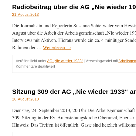
AG
Radiobeitrag über die AG „Nie wieder 1
„Nie
wieder
21. August 2013
1933“
Die Journalistin und Reporterin Susanne Schierwater vom Hessi
am
22.10.2013
August über die Arbeit der Arbeitsgemeinschaft „Nie wieder 1933
Interviews mit Aktiven. Hieraus wurde ein ca. 4-minütiger Send
Rahmen der …
Weiterlesen
→
Veröffentlicht unter
AG „Nie wieder 1933“
|
Verschlagwortet mit
Arbeitsgem
für
Kommentare deaktiviert
Radiobeitrag
über
die
AG
Sitzung 309 der AG „Nie wieder 1933“ a
„Nie
wieder
20. August 2013
1933“
Dienstag, 24. September 2013, 20 Uhr Die Arbeitsgemeinschaft „N
309. Sitzung in der Ev. Auferstehungskirche Oberursel, Ebertstr
Hinweis: Das Treffen ist öffentlich, Gäste sind herzlich willko