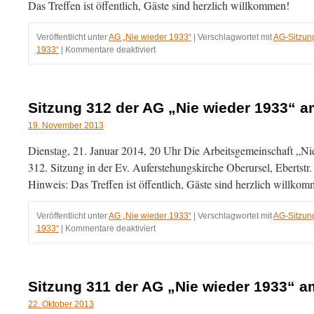
Das Treffen ist öffentlich, Gäste sind herzlich willkommen!
Veröffentlicht unter
AG „Nie wieder 1933“
|
Verschlagwortet mit
AG-Sitzun
für
1933“
|
Kommentare deaktiviert
Sitzung
313
der
AG
Sitzung 312 der AG „Nie wieder 1933“ a
„Nie
wieder
19. November 2013
1933“
Dienstag, 21. Januar 2014, 20 Uhr Die Arbeitsgemeinschaft „Nie 
am
11.03.2014
312. Sitzung in der Ev. Auferstehungskirche Oberursel, Ebertstr
Hinweis: Das Treffen ist öffentlich, Gäste sind herzlich willko
Veröffentlicht unter
AG „Nie wieder 1933“
|
Verschlagwortet mit
AG-Sitzun
für
1933“
|
Kommentare deaktiviert
Sitzung
312
der
AG
Sitzung 311 der AG „Nie wieder 1933“ a
„Nie
wieder
22. Oktober 2013