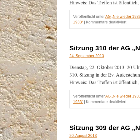
Hinweis: Das Treffen ist öffentlich
Veröffentlicht unter
AG „Nie wieder 193
für
1933“
|
Kommentare deaktiviert
Sitzung
311
der
AG
Sitzung 310 der AG „N
„Nie
wieder
24. September 2013
1933“
Dienstag, 22. Oktober 2013, 20 Uhr 
am
19.11.2
310. Sitzung in der Ev. Auferstehun
Hinweis: Das Treffen ist öffentlich
Veröffentlicht unter
AG „Nie wieder 193
für
1933“
|
Kommentare deaktiviert
Sitzung
310
der
AG
Sitzung 309 der AG „N
„Nie
wieder
20. August 2013