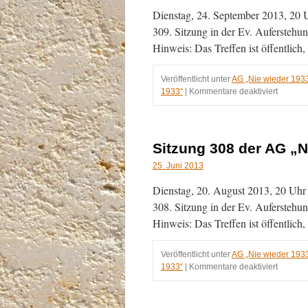
1933“
Dienstag, 24. September 2013, 20 U
am
22.10.2
309. Sitzung in der Ev. Auferstehun
Hinweis: Das Treffen ist öffentlich
Veröffentlicht unter
AG „Nie wieder 193
für
1933“
|
Kommentare deaktiviert
Sitzung
309
der
AG
Sitzung 308 der AG „N
„Nie
wieder
25. Juni 2013
1933“
Dienstag, 20. August 2013, 20 Uhr D
am
24.09.2
308. Sitzung in der Ev. Auferstehun
Hinweis: Das Treffen ist öffentlich
Veröffentlicht unter
AG „Nie wieder 193
für
1933“
|
Kommentare deaktiviert
Sitzung
308
der