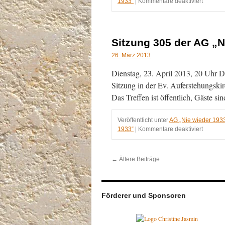
für
1933“
|
Kommentare deaktiviert
Sitzung
306
der
AG
Sitzung 305 der AG „N
„Nie
wieder
26. März 2013
1933“
Dienstag, 23. April 2013, 20 Uhr Di
am
14.05.2
Sitzung in der Ev. Auferstehungskir
Das Treffen ist öffentlich, Gäste s
Veröffentlicht unter
AG „Nie wieder 193
für
1933“
|
Kommentare deaktiviert
Sitzung
305
der
←
Ältere Beiträge
AG
„Nie
wieder
1933“
Förderer und Sponsoren
am
23.04.2