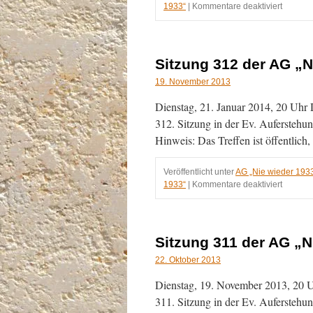
für
1933“
|
Kommentare deaktiviert
Sitzung
313
der
AG
Sitzung 312 der AG „N
„Nie
wieder
19. November 2013
1933“
Dienstag, 21. Januar 2014, 20 Uhr D
am
11.03.2
312. Sitzung in der Ev. Auferstehun
Hinweis: Das Treffen ist öffentlich
Veröffentlicht unter
AG „Nie wieder 193
für
1933“
|
Kommentare deaktiviert
Sitzung
312
der
AG
Sitzung 311 der AG „N
„Nie
wieder
22. Oktober 2013
1933“
Dienstag, 19. November 2013, 20 Uh
am
21.01.2
311. Sitzung in der Ev. Auferstehun