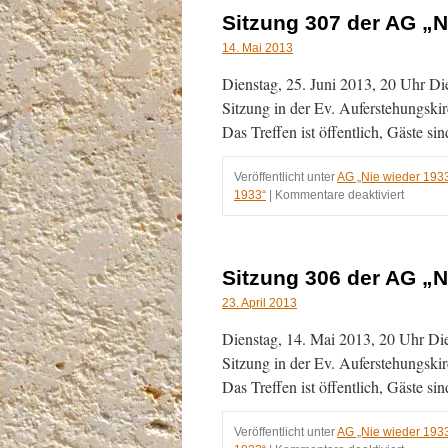
AG
Sitzung 307 der AG „N
„Nie
wieder
14. Mai 2013
1933“
Dienstag, 25. Juni 2013, 20 Uhr Die
am
20.08.2
Sitzung in der Ev. Auferstehungskir
Das Treffen ist öffentlich, Gäste s
Veröffentlicht unter
AG „Nie wieder 193
für
1933“
|
Kommentare deaktiviert
Sitzung
307
der
AG
Sitzung 306 der AG „N
„Nie
wieder
23. April 2013
1933“
Dienstag, 14. Mai 2013, 20 Uhr Die 
am
25.06.2
Sitzung in der Ev. Auferstehungskir
Das Treffen ist öffentlich, Gäste s
Veröffentlicht unter
AG „Nie wieder 193