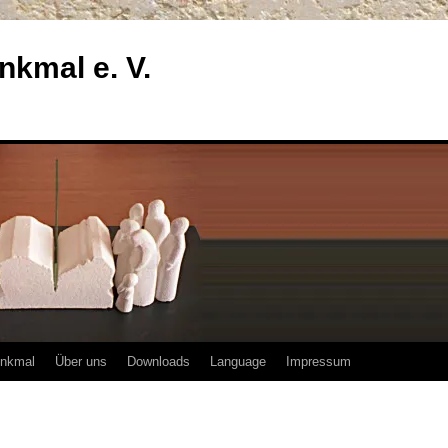
enkmal e. V.
enkmal
Über uns
Downloads
Language
Impressum