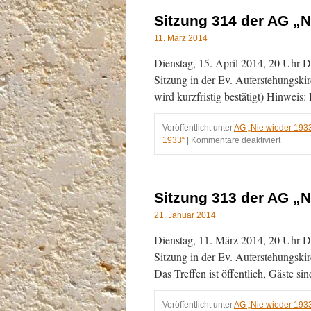
Sitzung 314 der AG „N
11. März 2014
Dienstag, 15. April 2014, 20 Uhr Di
Sitzung in der Ev. Auferstehungskir
wird kurzfristig bestätigt) Hinweis:
Veröffentlicht unter
AG „Nie wieder 193
für
1933“
|
Kommentare deaktiviert
Sitzung
314
der
AG
Sitzung 313 der AG „N
„Nie
wieder
21. Januar 2014
1933“
Dienstag, 11. März 2014, 20 Uhr Die
am
15.04.2
Sitzung in der Ev. Auferstehungskir
Das Treffen ist öffentlich, Gäste s
Veröffentlicht unter
AG „Nie wieder 193