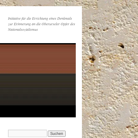
Initiative für die Errichtung eines Denkmals
zur Erinnerung an die Oberurseler Opfer des
Nationalsozialismus