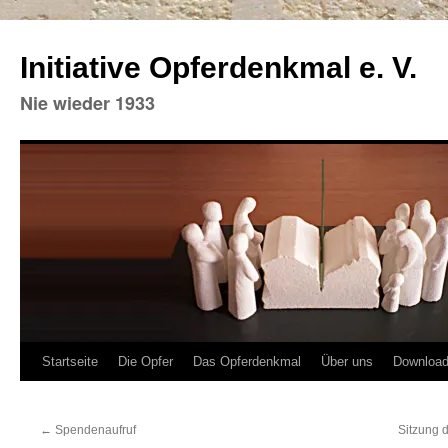
Initiative Opferdenkmal e. V.
Nie wieder 1933
Zum
Startseite
Die Opfer
Das Opferdenkmal
Über uns
Downloa
Inhalt
←
Spendenaufruf
Sitzung 
springen