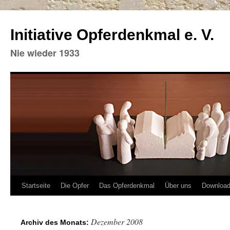
Initiative Opferdenkmal e. V.
Nie wieder 1933
Zum
Startseite
Die Opfer
Das Opferdenkmal
Über uns
Downloa
Inhalt
Dezember 2008
Archiv des Monats:
springen