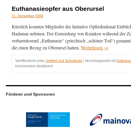
Euthanasieopfer aus Oberursel
21. Dezember 2008
Kürzlich konnten Mitglieder der Initiative Opferdenkmal Einblic
Hadamar nehmen. Der Ermordung von Kranken während der Zeit
verharmlosend „Euthanasie“ (griechisch „schöner Tod“) genannt
die einen Bezug zu Oberursel hatten.
Weiterlesen
→
Veröffentlicht unter
Umfeld und Schicksale
|
Verschlagwortet mit
Euthana
für
Kommentare deaktiviert
Euthanasieopfer
aus
Oberursel
Förderer und Sponsoren