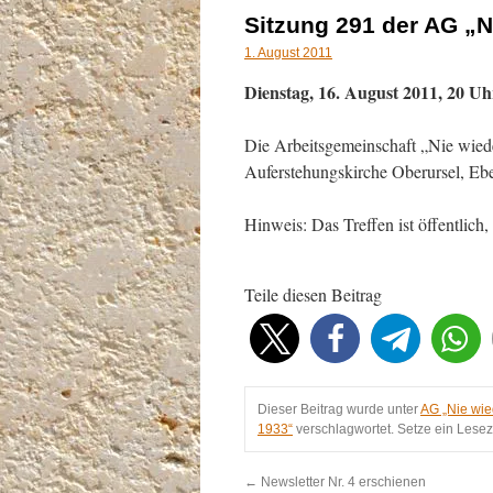
Sitzung 291 der AG „N
1. August 2011
Dienstag, 16. August 2011, 20 Uh
Die Arbeitsgemeinschaft „Nie wieder
Auferstehungskirche Oberursel, Ebe
Hinweis: Das Treffen ist öffentlich
Teile diesen Beitrag
Dieser Beitrag wurde unter
AG „Nie wie
1933“
verschlagwortet. Setze ein Lese
←
Newsletter Nr. 4 erschienen