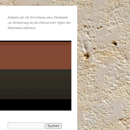
Initiative für die Errichtung eines Denkmals
zur Erinnerung an die Oberurseler Opfer des
Nationalsozialismus