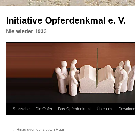
Initiative Opferdenkmal e. V.
Nie wieder 1933
Zum
Startseite
Die Opfer
Das Opferdenkmal
Über uns
Downloa
Inhalt
←
Hinzufügen der siebten Figur
springen