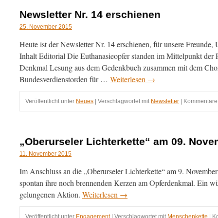
Newsletter Nr. 14 erschienen
25. November 2015
Heute ist der Newsletter Nr. 14 erschienen, für unsere Freunde, Un
Inhalt Editorial Die Euthanasieopfer standen im Mittelpunkt der
Denkmal Lesung aus dem Gedenkbuch zusammen mit dem Chor 
Bundesverdienstorden für …
Weiterlesen
→
Veröffentlicht unter
Neues
|
Verschlagwortet mit
Newsletter
|
Kommentare d
„Oberurseler Lichterkette“ am 09. Nov
11. November 2015
Im Anschluss an die „Oberurseler Lichterkette“ am 9. November 
spontan ihre noch brennenden Kerzen am Opferdenkmal. Ein wü
gelungenen Aktion.
Weiterlesen
→
Veröffentlicht unter
Engagement
|
Verschlagwortet mit
Menschenkette
|
Ko