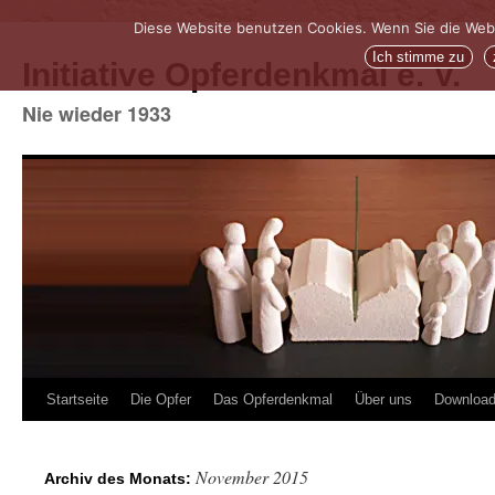
Diese Website benutzen Cookies. Wenn Sie die Web
Ich stimme zu
Initiative Opferdenkmal e. V.
Nie wieder 1933
Zum
Startseite
Die Opfer
Das Opferdenkmal
Über uns
Downloa
Inhalt
November 2015
Archiv des Monats:
springen