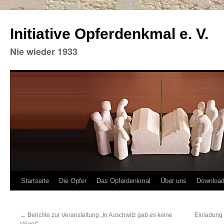
Initiative Opferdenkmal e. V.
Nie wieder 1933
Zum
Startseite
Die Opfer
Das Opferdenkmal
Über uns
Downloa
Inhalt
←
Berichte zur Veranstaltung „In Auschwitz gab es keine
Einladung 
springen