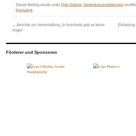
Dieser Beitrag wurde unter
Foto-Galerie
,
Gedenkveranstaltungen
veröffe
Permalink
.
←
Berichte zur Veranstaltung „In Auschwitz gab es keine
Einladung 
Vögel“
Förderer und Sponsoren
Initiative Opferdenkmal e. V.
Datenschutzerklärung