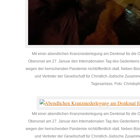
Mit einer abendlichen Kranzniederlegung am Denkmal für die O
Oberursel am 27. Januar den Internationalen Tag des Gedenkens 
wegen der herrschenden Pandemie nichtöffentlich statt. Neben Bür
und Vertreter der Gesellschaft für Christlich-Jüdische Zusamm
Tagesanlass. Foto: Christoph
Mit einer abendlichen Kranzniederlegung am Denkmal für die O
Oberursel am 27. Januar den Internationalen Tag des Gedenkens 
wegen der herrschenden Pandemie nichtöffentlich statt. Neben Bür
und Vertreter der Gesellschaft für Christlich-Jüdische Zusamm