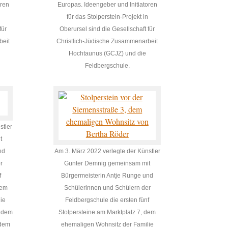
oren
Europas. Ideengeber und Initiatoren
für das Stolperstein-Projekt in
für
Oberursel sind die Gesellschaft für
beit
Christlich-Jüdische Zusammenarbeit
Hochtaunus (GCJZ) und die
Feldbergschule.
stler
t
nd
Am 3. März 2022 verlegte der Künstler
r
Gunter Demnig gemeinsam mit
f
Bürgermeisterin Antje Runge und
dem
Schülerinnen und Schülern der
ie
Feldbergschule die ersten fünf
r dem
Stolpersteine am Marktplatz 7, dem
 dem
ehemaligen Wohnsitz der Familie