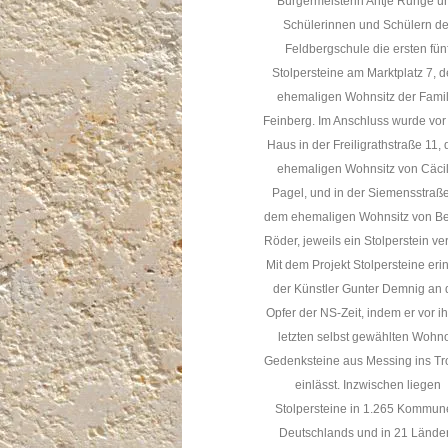
Bürgermeisterin Antje Runge u
Schülerinnen und Schülern de
Feldbergschule die ersten fün
Stolpersteine am Marktplatz 7, 
ehemaligen Wohnsitz der Famil
Feinberg. Im Anschluss wurde vo
Haus in der Freiligrathstraße 11,
ehemaligen Wohnsitz von Cäcil
Pagel, und in der Siemensstraße
dem ehemaligen Wohnsitz von Be
Röder, jeweils ein Stolperstein ver
Mit dem Projekt Stolpersteine eri
der Künstler Gunter Demnig an 
Opfer der NS-Zeit, indem er vor i
letzten selbst gewählten Wohno
Gedenksteine aus Messing ins Tro
einlässt. Inzwischen liegen
Stolpersteine in 1.265 Kommu
Deutschlands und in 21 Lände