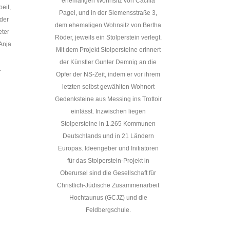
ehemaligen Wohnsitz von Cäcilia
eit,
Pagel, und in der Siemensstraße 3,
 der
dem ehemaligen Wohnsitz von Bertha
eter
Röder, jeweils ein Stolperstein verlegt.
Anja
Mit dem Projekt Stolpersteine erinnert
der Künstler Gunter Demnig an die
.
Opfer der NS-Zeit, indem er vor ihrem
letzten selbst gewählten Wohnort
Gedenksteine aus Messing ins Trottoir
einlässt. Inzwischen liegen
Stolpersteine in 1.265 Kommunen
Deutschlands und in 21 Ländern
Europas. Ideengeber und Initiatoren
für das Stolperstein-Projekt in
Oberursel sind die Gesellschaft für
Christlich-Jüdische Zusammenarbeit
Hochtaunus (GCJZ) und die
Feldbergschule.