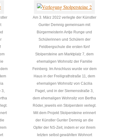
stler
Am 3. März 2022 verlegte der Künstler
t
Gunter Demnig gemeinsam mit
nd
Bürgermeisterin Antje Runge und
r
Schülerinnen und Schülern der
f
Feldbergschule die ersten fünf
dem
Stolpersteine am Marktplatz 7, dem
ie
ehemaligen Wohnsitz der Familie
r dem
Feinberg. Im Anschluss wurde vor dem
 dem
Haus in der Freiligrathstraße 11, dem
ia
ehemaligen Wohnsitz von Cäcilia
 3,
Pagel, und in der Siemensstraße 3,
rtha
dem ehemaligen Wohnsitz von Bertha
legt.
Röder, jeweils ein Stolperstein verlegt.
nnert
Mit dem Projekt Stolpersteine erinnert
die
der Künstler Gunter Demnig an die
hrem
Opfer der NS-Zeit, indem er vor ihrem
rt
letzten selbst gewählten Wohnort