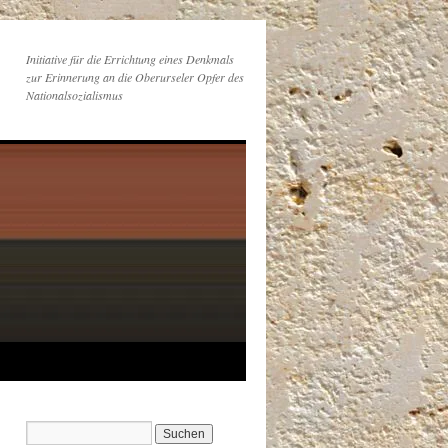
Initiative für die Errichtung eines Denkmals
zur Erinnerung an die Oberurseler Opfer des
Nationalsozialismus