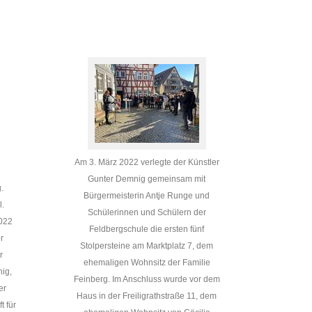
Am 3. März 2022 verlegte der Künstler
Gunter Demnig gemeinsam mit
.
Bürgermeisterin Antje Runge und
l.
Schülerinnen und Schülern der
022
Feldbergschule die ersten fünf
r
Stolpersteine am Marktplatz 7, dem
r
ehemaligen Wohnsitz der Familie
nig,
Feinberg. Im Anschluss wurde vor dem
er
Haus in der Freiligrathstraße 11, dem
t für