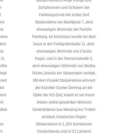
nd
Bürgermeisterin Antje Runge und
r
Schülerinnen und Schülern der
f
Feldbergschule die ersten fünf
dem
Stolpersteine am Marktplatz 7, dem
ie
ehemaligen Wohnsitz der Familie
r dem
Feinberg. Im Anschluss wurde vor dem
 dem
Haus in der Freiligrathstraße 11, dem
ia
ehemaligen Wohnsitz von Cäcilia
 3,
Pagel, und in der Siemensstraße 3,
rtha
dem ehemaligen Wohnsitz von Bertha
legt.
Röder, jeweils ein Stolperstein verlegt.
nnert
Mit dem Projekt Stolpersteine erinnert
die
der Künstler Gunter Demnig an die
hrem
Opfer der NS-Zeit, indem er vor ihrem
rt
letzten selbst gewählten Wohnort
ttoir
Gedenksteine aus Messing ins Trottoir
einlässt. Inzwischen liegen
nen
Stolpersteine in 1.265 Kommunen
rn
Deutschlands und in 21 Ländern