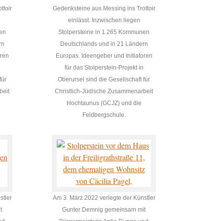
ttoir
Gedenksteine aus Messing ins Trottoir
einlässt. Inzwischen liegen
nen
Stolpersteine in 1.265 Kommunen
rn
Deutschlands und in 21 Ländern
oren
Europas. Ideengeber und Initiatoren
für das Stolperstein-Projekt in
für
Oberursel sind die Gesellschaft für
beit
Christlich-Jüdische Zusammenarbeit
Hochtaunus (GCJZ) und die
Feldbergschule.
stler
Am 3. März 2022 verlegte der Künstler
t
Gunter Demnig gemeinsam mit