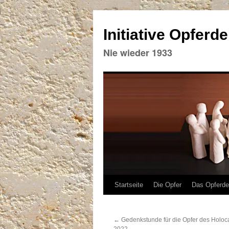
Initiative Opferd
Nie wieder 1933
Zum
Startseite
Die Opfer
Das Opferd
Inhalt
←
Gedenkstunde für die Opfer des Holoca
springen