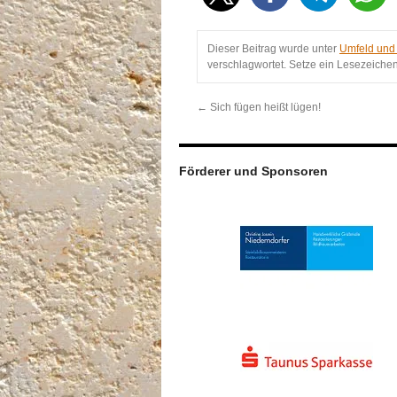
Dieser Beitrag wurde unter
Umfeld und
verschlagwortet. Setze ein Lesezeiche
←
Sich fügen heißt lügen!
Förderer und Sponsoren