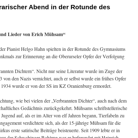
erarischer Abend in der Rotunde des
e und Lieder von Erich Mühsam“
der Pianist Helgo Hahn spielten in der Rotunde des Gymnasiums
nkmals zur Erinnerung an die Oberurseler Opfer der Verfolgung
nnten Dichtern“. Nicht nur seine Literatur wurde im Zuge der
on den Nazis vernichtet, auch er selbst wurde ein frühes Opfer
li 1934 wurde er von der SS im KZ Oranienburg ermordet.
chtung, wie bei vielen der „Verbrannten Dichter“, auch nach dem
haftliches Gedächtnis zurückgekehrt. Mühsams schriftstellerische
n Jugend auf, als er im Alter von elf Jahren begann, Tierfabeln zu
 Engagement verdichtete sich, als der 15-jährige Mühsam für die
rkus erste satirische Beiträge beisteuerte. Seit 1909 lebte er in
gur der Schwabinger Bohème war er befreundet mit Heinrich