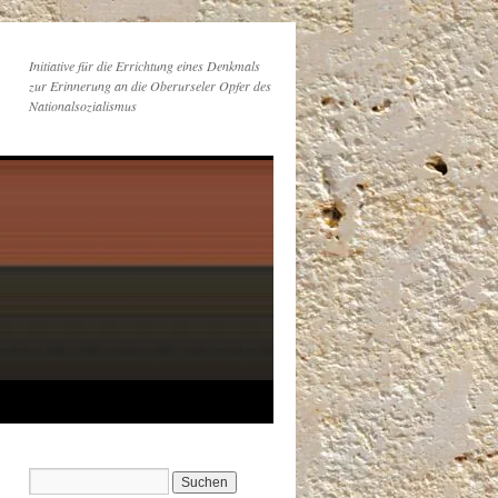
Initiative für die Errichtung eines Denkmals
zur Erinnerung an die Oberurseler Opfer des
Nationalsozialismus