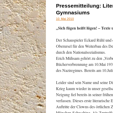
Pressemitteilung: Lit
Gymnasiums
10. Mai 2010
„Sich fügen heißt lügen! – Text
Der Schauspieler Eckard Rühl und 
Oberursel für den Weiterbau des De
durch den Nationalsozialismus.
Erich Mühsam gehört zu den „Verbra
Bücherverbrennung am 10.Mai 1933 v
des Naziregimes. Bereits am 10.Ju
Leider sind sein Name und seine Di
Krieg kaum wieder in unser gesellsc
Neigung fiel bereits in seiner frühe
verfassen. Dieses erste literarische
Auftritte der Clowns des örtlichen Zi
München-Schwabing. Als Zentralfi