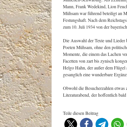
Mann, Frank Wedekind, Lion Feuch
Mühsam war führend beteiligt an M
Festungshaft. Nach dem Reichstags
zum 10. Juli 1934 von der bayeris
Die Auswahl der Texte und Lieder b
Poeten Mühsam, ohne den politisc
Momente, die einem das Lachen verg
Facetten von zart bis zynisch konge
Helgo Hahn, der außer dem Flügel 
gesanglich eine wunderbare Ergän
Obwohl die Besucherzahlen etwas z
Literaturabend, der hoffentlich ba
Teile diesen Beitrag