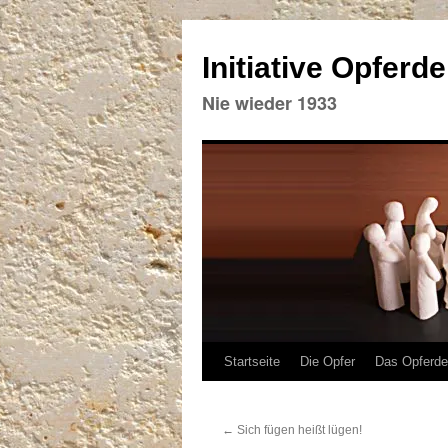
Initiative Opferd
Nie wieder 1933
Zum
Startseite
Die Opfer
Das Opferd
Inhalt
←
Sich fügen heißt lügen!
springen