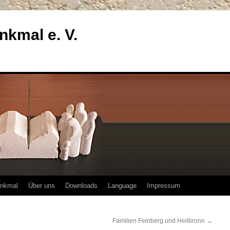
enkmal e. V.
enkmal
Über uns
Downloads
Language
Impressum
Familien Feinberg und Heilbronn
→