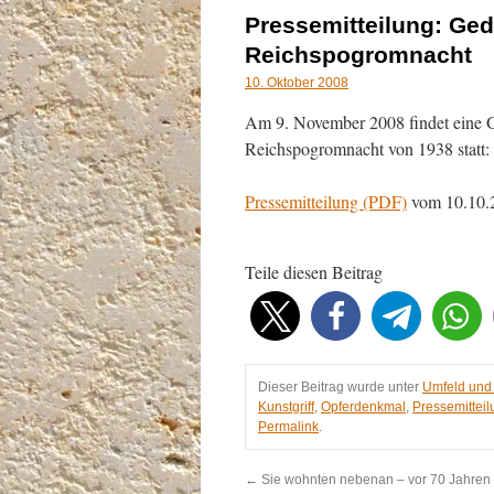
Pressemitteilung: Ged
Reichspogromnacht
10. Oktober 2008
Am 9. November 2008 findet eine Ge
Reichspogromnacht von 1938 statt:
Pressemitteilung (PDF)
vom 10.10.
Teile diesen Beitrag
Dieser Beitrag wurde unter
Umfeld und
Kunstgriff
,
Opferdenkmal
,
Pressemitteil
Permalink
.
←
Sie wohnten nebenan – vor 70 Jahren