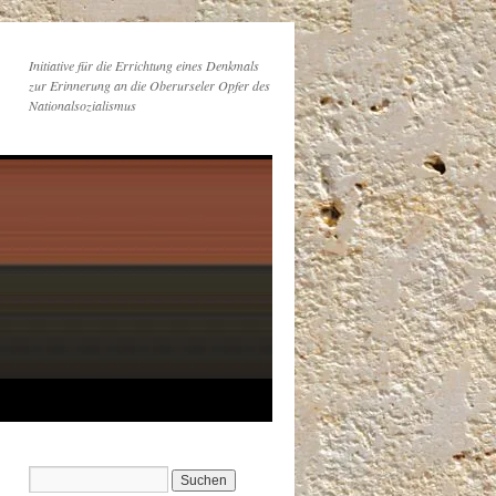
Initiative für die Errichtung eines Denkmals
zur Erinnerung an die Oberurseler Opfer des
Nationalsozialismus