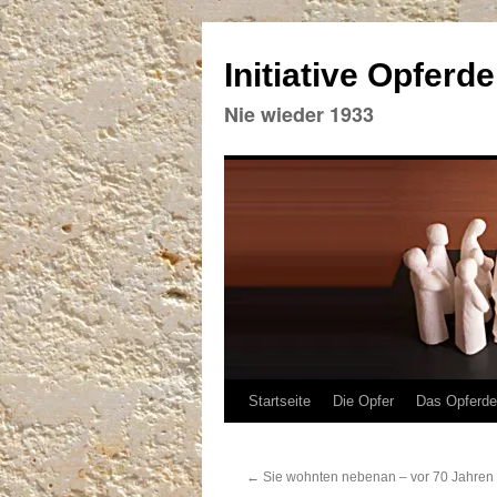
Initiative Opferd
Nie wieder 1933
Zum
Startseite
Die Opfer
Das Opferd
Inhalt
←
Sie wohnten nebenan – vor 70 Jahren
springen